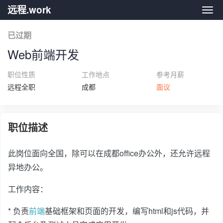
远程.work
远程.
已过期
Web前端开发
职位性质
工作地点
参考月薪
远程全职
成都
面议
职位描述
此岗位面向全国，除可以在成都office办公外，还允许远程
异地办公。
工作内容：
* 负责
前端
基础框架和页面的开发，编写html和js代码，并