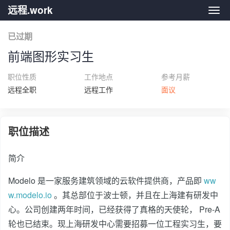
远程.work
远程.
已过期
前端图形实习生
职位性质
工作地点
参考月薪
远程全职
远程工作
面议
职位描述
简介
Modelo 是一家服务建筑领域的云软件提供商，产品即
ww
w.modelo.io
。其总部位于波士顿，并且在上海建有研发中
心。公司创建两年时间，已经获得了真格的天使轮， Pre-A
轮也已结束。现上海研发中心需要招募一位工程实习生，要