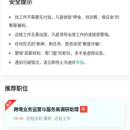
安全提示
找工作不需要先付钱，凡是收取"押金、培训费、保证金"的
都是骗局。
远程工作无需出国，凡是诱导出境工作的请提高警惕。
任何形式的"刷单、刷任务、垫资返现"都是诈骗！
警惕"高薪轻松、零门槛"的职位，多半是虚假信息。
遇到可疑情况，请立即停止沟通并
举报
。
推荐职位
跨境业务运营与服务商调研助理
新
2k-5k
远程全职/兼职
远程工作