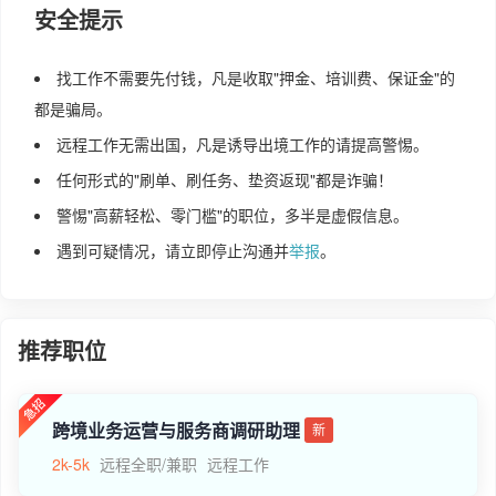
安全提示
找工作不需要先付钱，凡是收取"押金、培训费、保证金"的
都是骗局。
远程工作无需出国，凡是诱导出境工作的请提高警惕。
任何形式的"刷单、刷任务、垫资返现"都是诈骗！
警惕"高薪轻松、零门槛"的职位，多半是虚假信息。
遇到可疑情况，请立即停止沟通并
举报
。
推荐职位
跨境业务运营与服务商调研助理
新
2k-5k
远程全职/兼职
远程工作