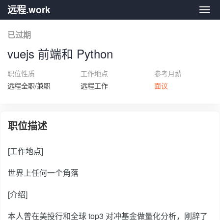
远程.work
远程.
已过期
vuejs 前端和 Python
职位性质
工作地点
参考月薪
远程全职/兼职
远程工作
面议
职位描述
[工作地点]
世界上任何一个角落
[介绍]
本人曾在美投行和全球 top3 对冲基金做量化分析，刚辞了