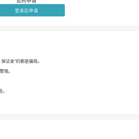
如何申请
登录后申请
、保证金"的都是骗局。
警惕。
！
息。