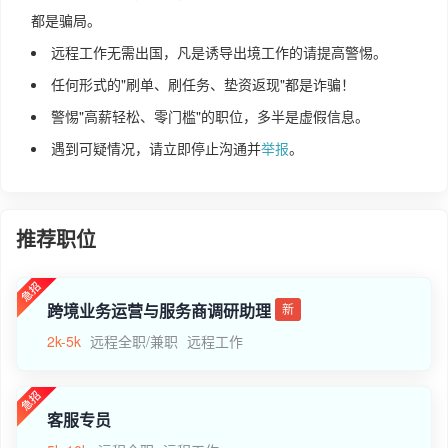
都是骗局。
远程工作无需出国，凡是诱导出境工作的请提高警惕。
任何形式的"刷单、刷任务、垫资返现"都是诈骗！
警惕"高薪轻松、零门槛"的职位，多半是虚假信息。
遇到可疑情况，请立即停止沟通并
举报
。
推荐职位
跨境业务运营与服务商调研助理
新
2k-5k
远程全职/兼职
远程工作
客服专员