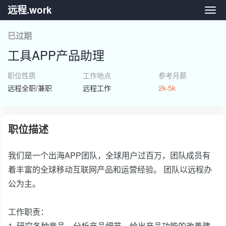
远程.work
远程.
已过期
工具APP产品助理
职位性质
工作地点
参考月薪
远程全职/兼职
远程工作
2k-5k
职位描述
我们是一个出海APP团队，全球用户过百万，团队成员有
着丰富的全球移动互联网产品和运营经验。 团队以远程办
公为主。
工作职责：
1. 研究各种竞品，分析产品细节，给出产品功能的改善建