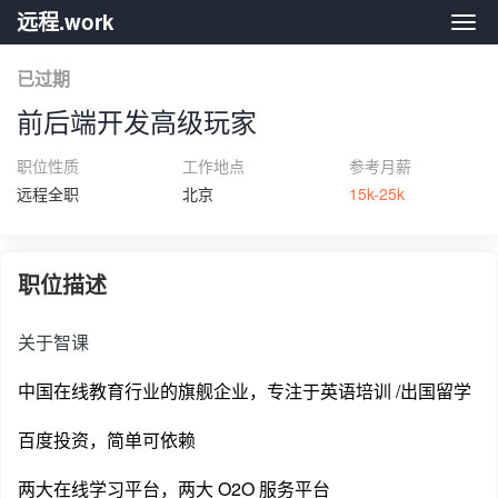
远程.work
远程.
已过期
前后端开发高级玩家
职位性质
工作地点
参考月薪
远程全职
北京
15k-25k
职位描述
关于智课
中国在线教育行业的旗舰企业，专注于英语培训 /出国留学
百度投资，简单可依赖
两大在线学习平台，两大 O2O 服务平台