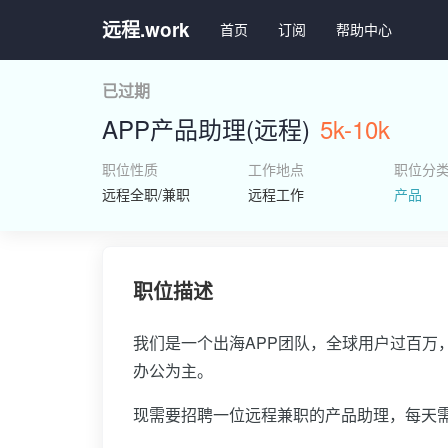
远程.work
首页
订阅
帮助中心
已过期
APP产品助理(远程)
5k-10k
职位性质
工作地点
职位分
远程全职/兼职
远程工作
产品
职位描述
我们是一个出海APP团队，全球用户过百万
办公为主。
现需要招聘一位远程兼职的产品助理，每天需