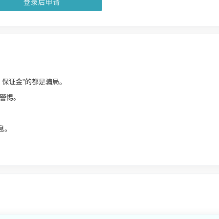
登录后申请
、保证金"的都是骗局。
警惕。
！
息。