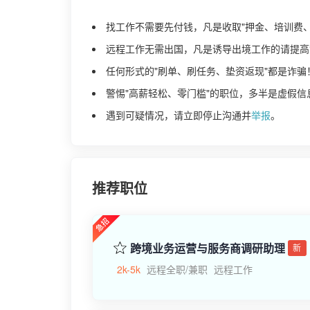
找工作不需要先付钱，凡是收取"押金、培训费
远程工作无需出国，凡是诱导出境工作的请提高
任何形式的"刷单、刷任务、垫资返现"都是诈骗
警惕"高薪轻松、零门槛"的职位，多半是虚假信
遇到可疑情况，请立即停止沟通并
举报
。
推荐职位
跨境业务运营与服务商调研助理
新
2k-5k
远程全职/兼职
远程工作