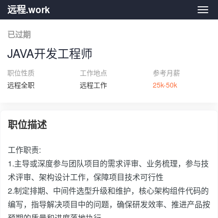
远程.work
远程.
已过期
JAVA开发工程师
职位性质
工作地点
参考月薪
远程全职
远程工作
25k-50k
职位描述
工作职责:
1.主导或深度参与团队项目的需求评审、业务梳理，参与技
术评审、架构设计工作，保障项目技术可行性
2.制定排期、中间件选型升级和维护，核心架构组件代码的
编写，指导解决项目中的问题，确保研发效率、推进产品按
预期的质量和进度落地执行