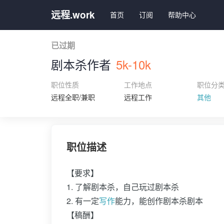
远程.work
首页
订阅
帮助中心
已过期
剧本杀作者
5k-10k
职位性质
工作地点
职位分
远程全职/兼职
远程工作
其他
职位描述
【要求】
1. 了解剧本杀，自己玩过剧本杀
2. 有一定
写作
能力，能创作剧本杀剧本
【稿酬】