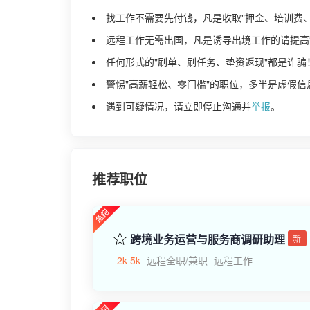
找工作不需要先付钱，凡是收取"押金、培训费
远程工作无需出国，凡是诱导出境工作的请提高
任何形式的"刷单、刷任务、垫资返现"都是诈骗
警惕"高薪轻松、零门槛"的职位，多半是虚假信
遇到可疑情况，请立即停止沟通并
举报
。
推荐职位
跨境业务运营与服务商调研助理
新
2k-5k
远程全职/兼职
远程工作