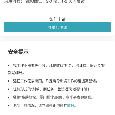
录用流程： 视频面试：2-3 轮，1-2 天内反馈
如何申请
登录后申请
安全提示
找工作不需要先付钱，凡是收取"押金、培训费、保证金"的
都是骗局。
远程工作无需出国，凡是诱导出境工作的请提高警惕。
任何形式的"刷单、刷任务、垫资返现"都是诈骗！
警惕"高薪轻松、零门槛"的职位，多半是虚假信息。
遇到可疑情况，请立即停止沟通并
举报
。