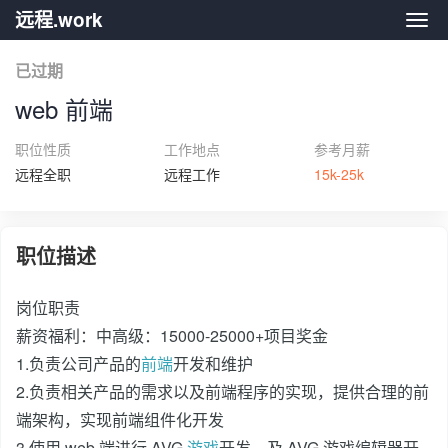
远程.work
远程.
已过期
web 前端
职位性质
工作地点
参考月薪
远程全职
远程工作
15k-25k
职位描述
岗位职责
薪资福利：中高级：15000-25000+项目奖金
1.负责公司产品的
前端
开发和维护
2.负责相关产品的需求以及前端程序的实现，提供合理的前
端架构，实现前端组件化开发
3.使用 web 端进行 AVG
游戏
开发，及 AVG 游戏编辑器开