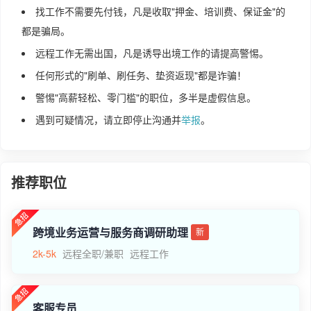
找工作不需要先付钱，凡是收取"押金、培训费、保证金"的
都是骗局。
远程工作无需出国，凡是诱导出境工作的请提高警惕。
任何形式的"刷单、刷任务、垫资返现"都是诈骗！
警惕"高薪轻松、零门槛"的职位，多半是虚假信息。
遇到可疑情况，请立即停止沟通并
举报
。
推荐职位
跨境业务运营与服务商调研助理
新
2k-5k
远程全职/兼职
远程工作
客服专员