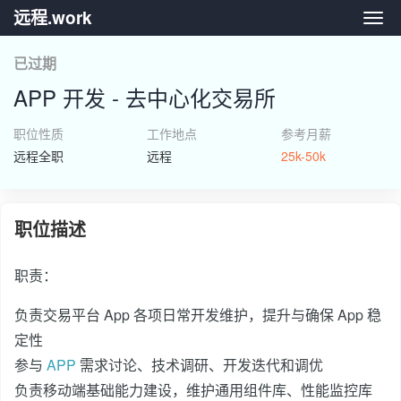
远程.work
远程.
已过期
APP 开发 - 去中心化交易所
职位性质
工作地点
参考月薪
远程全职
远程
25k-50k
职位描述
职责：
负责交易平台 App 各项日常开发维护，提升与确保 App 稳
定性
参与
APP
需求讨论、技术调研、开发迭代和调优
负责移动端基础能力建设，维护通用组件库、性能监控库