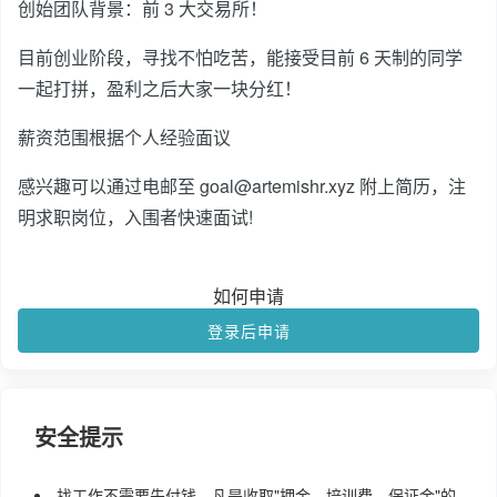
创始团队背景：前 3 大交易所！
目前创业阶段，寻找不怕吃苦，能接受目前 6 天制的同学
一起打拼，盈利之后大家一块分红！
薪资范围根据个人经验面议
感兴趣可以通过电邮至 goal@artemishr.xyz 附上简历，注
明求职岗位，入围者快速面试!
如何申请
登录后申请
安全提示
找工作不需要先付钱，凡是收取"押金、培训费、保证金"的