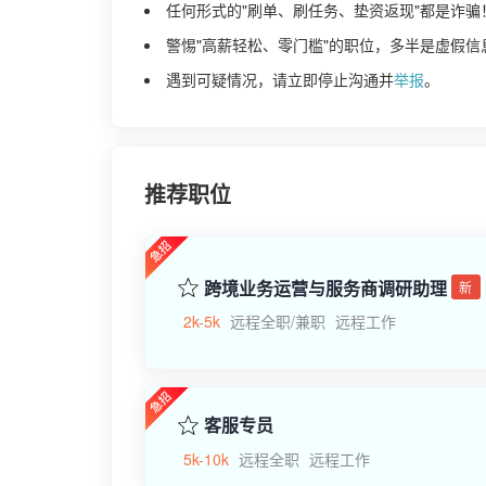
任何形式的"刷单、刷任务、垫资返现"都是诈骗
警惕"高薪轻松、零门槛"的职位，多半是虚假信
遇到可疑情况，请立即停止沟通并
举报
。
推荐职位
跨境业务运营与服务商调研助理
新
2k-5k
远程全职/兼职
远程工作
客服专员
5k-10k
远程全职
远程工作