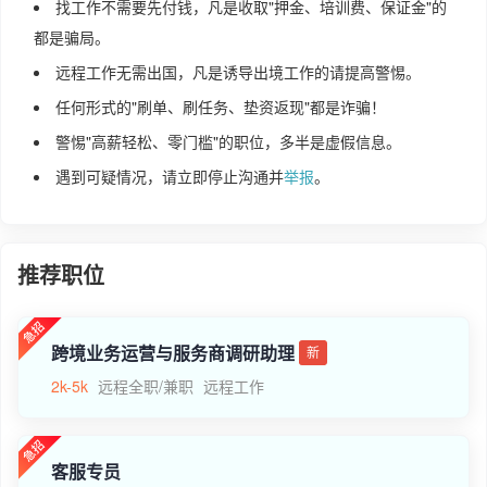
找工作不需要先付钱，凡是收取"押金、培训费、保证金"的
都是骗局。
远程工作无需出国，凡是诱导出境工作的请提高警惕。
任何形式的"刷单、刷任务、垫资返现"都是诈骗！
警惕"高薪轻松、零门槛"的职位，多半是虚假信息。
遇到可疑情况，请立即停止沟通并
举报
。
推荐职位
跨境业务运营与服务商调研助理
新
2k-5k
远程全职/兼职
远程工作
客服专员