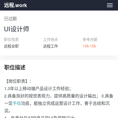
远程.work
远程.
已过期
UI设计师
职位性质
工作地点
参考月薪
远程全职
远程工作
10k-15k
职位描述
【岗位职责】：
1.3年以上移动端产品设计工作经验；
2.具备良好的视觉表现力，提供高质量的设计输出； 3.具备
一定
手绘
功底，能独立完成运营设计工作，善于总结和沉
淀。
4、负责社交APP产品的UI及视觉设计;