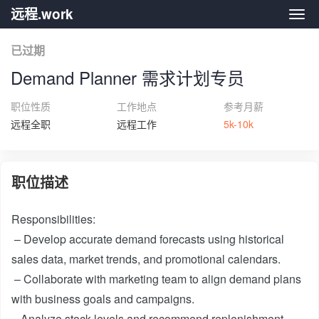
远程.work
远程.
已过期
Demand Planner 需求计划专员
职位性质
工作地点
参考月薪
远程全职
远程工作
5k-10k
职位描述
Responsibilities:
– Develop accurate demand forecasts using historical
sales data, market trends, and promotional calendars.
– Collaborate with marketing team to align demand plans
with business goals and campaigns.
– Analyze stock levels and recommend replenishment