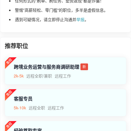
任何形式的"刷单、刷任务、垫资返现"都是诈骗！
警惕"高薪轻松、零门槛"的职位，多半是虚假信息。
遇到可疑情况，请立即停止沟通并
举报
。
推荐职位
跨境业务运营与服务商调研助理
新
2k-5k
远程全职/兼职
远程工作
客服专员
5k-10k
远程全职
远程工作
经验萃取专家