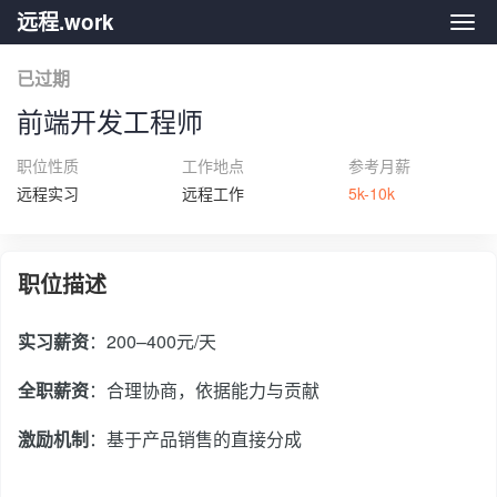
远程.work
远程.
已过期
前端开发工程师
职位性质
工作地点
参考月薪
远程实习
远程工作
5k-10k
职位描述
实习薪资
：200–400元/天
全职薪资
：合理协商，依据能力与贡献
激励机制
：基于产品销售的直接分成