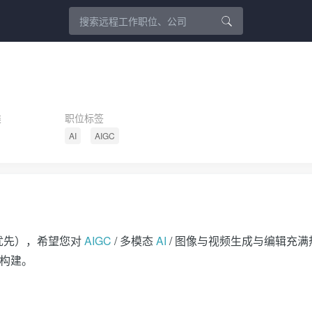
类
职位标签
AI
AIGC
优先），希望您对
AIGC
/ 多模态
AI
/ 图像与视频生成与编辑充满
计与构建。