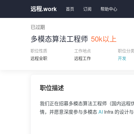
远程.work
首页
订阅
帮助中心
已过期
多模态算法工程师
50k以上
职位性质
工作地点
职位分
远程全职
远程工作
开发
职位描述
我们正在招募多模态算法工程师（国内远程
情，并愿意深度参与多模态
AI
Infra 的设