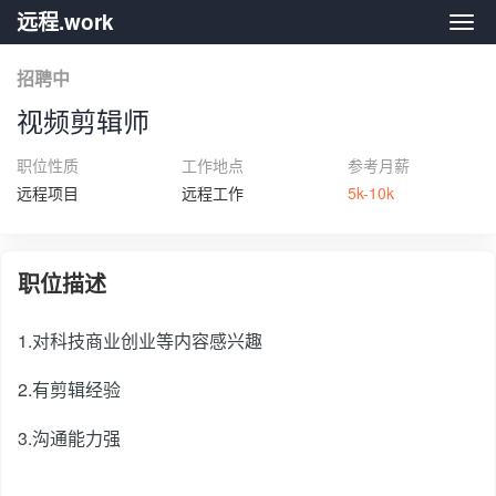
远程.work
远程.
招聘中
视频剪辑师
职位性质
工作地点
参考月薪
远程项目
远程工作
5k-10k
职位描述
1.对科技商业创业等内容感兴趣
2.有剪辑经验
3.沟通能力强