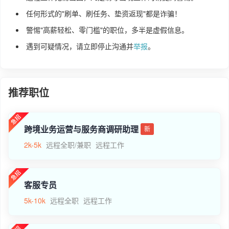
任何形式的"刷单、刷任务、垫资返现"都是诈骗！
警惕"高薪轻松、零门槛"的职位，多半是虚假信息。
遇到可疑情况，请立即停止沟通并
举报
。
推荐职位
跨境业务运营与服务商调研助理
新
2k-5k
远程全职/兼职
远程工作
客服专员
5k-10k
远程全职
远程工作