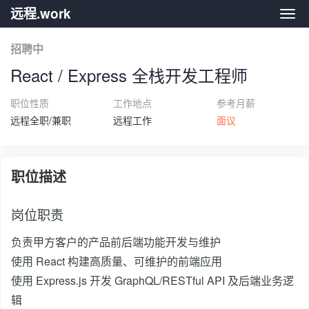
远程.work
远程.
招聘中
React / Express 全栈开发工程师
职位性质
工作地点
参考月薪
远程全职/兼职
远程工作
面议
职位描述
岗位职责
负责甲方客户的产品前后端功能开发与维护
使用 React 构建高质量、可维护的前端应用
使用 Express.js 开发 GraphQL/RESTful API 及后端业务逻
辑