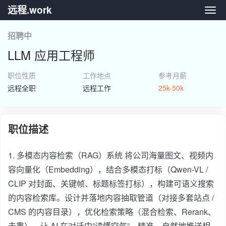
远程.work
远程.
招聘中
LLM 应用工程师
职位性质
工作地点
参考月薪
远程全职
远程工作
25k-50k
职位描述
1. 多模态内容检索（RAG）系统 将公司海量图文、视频内
容向量化（Embedding），结合多模态打标（Qwen-VL /
CLIP 对封面、关键帧、标题标签打标），构建可语义搜索
的内容检索库。设计并落地内容抽取管道（对接多套站点 /
CMS 的内容目录），优化检索策略（混合检索、Rerank、
去重），让 AI 在对话中”读懂空气”，精准、自然地推送相