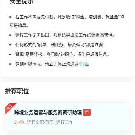
安全提示
找工作不需要先付钱，凡是收取"押金、培训费、保证金"的
都是骗局。
远程工作无需出国，凡是诱导出境工作的请提高警惕。
任何形式的"刷单、刷任务、垫资返现"都是诈骗！
警惕"高薪轻松、零门槛"的职位，多半是虚假信息。
遇到可疑情况，请立即停止沟通并
举报
。
推荐职位
跨境业务运营与服务商调研助理
新
2k-5k
远程全职/兼职
远程工作