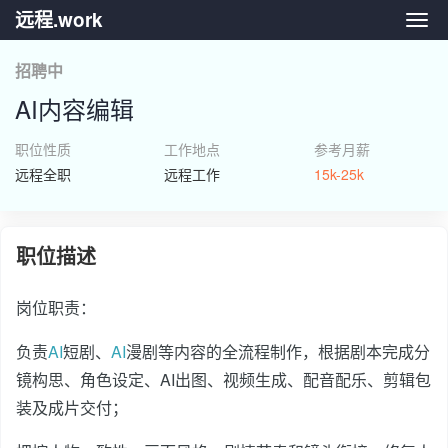
远程.work
远程.
招聘中
AI内容编辑
职位性质
工作地点
参考月薪
远程全职
远程工作
15k-25k
职位描述
岗位职责：
负责
AI
短剧、
AI
漫剧等内容的全流程制作，根据剧本完成分
镜构思、角色设定、AI出图、视频生成、配音配乐、剪辑包
装及成片交付；