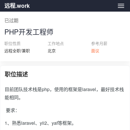
远程.work
远程.
已过期
PHP开发工程师
职位性质
工作地点
参考月薪
远程全职/兼职
北京
面议
职位描述
目前团队技术栈是php，使用的框架是laravel，最好技术栈
能相同。
要求：
1、熟悉laravel、yii2、yaf等框架。