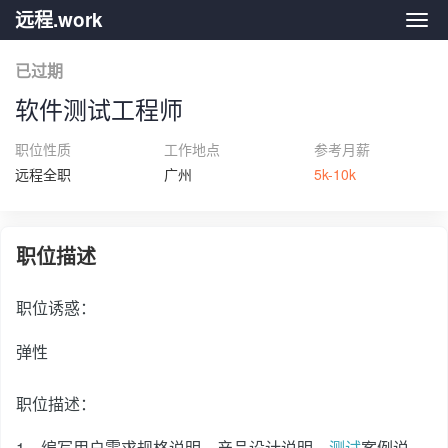
远程.work
远程.
已过期
软件测试工程师
职位性质
工作地点
参考月薪
远程全职
广州
5k-10k
职位描述
职位诱惑：
弹性
职位描述：
1、编写用户需求规格说明、产品设计说明、
测试
案例说