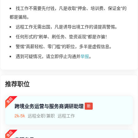
找工作不需要先付钱，凡是收取"押金、培训费、保证金"的
都是骗局。
远程工作无需出国，凡是诱导出境工作的请提高警惕。
任何形式的"刷单、刷任务、垫资返现"都是诈骗！
警惕"高薪轻松、零门槛"的职位，多半是虚假信息。
遇到可疑情况，请立即停止沟通并
举报
。
推荐职位
跨境业务运营与服务商调研助理
新
2k-5k
远程全职/兼职
远程工作