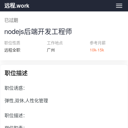
远程.work
远程.
已过期
nodejs后端开发工程师
职位性质
工作地点
参考月薪
远程全职
广州
10k-15k
职位描述
职位诱惑：
弹性,双休,人性化管理
职位描述：
岗位职责：