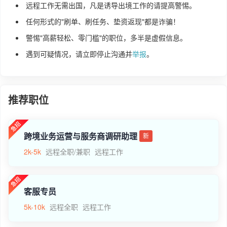
远程工作无需出国，凡是诱导出境工作的请提高警惕。
任何形式的"刷单、刷任务、垫资返现"都是诈骗！
警惕"高薪轻松、零门槛"的职位，多半是虚假信息。
遇到可疑情况，请立即停止沟通并
举报
。
推荐职位
跨境业务运营与服务商调研助理
新
2k-5k
远程全职/兼职
远程工作
客服专员
5k-10k
远程全职
远程工作