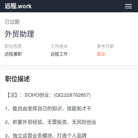
远程.work
远程.
已过期
外贸助理
职位性质
工作地点
参考月薪
远程兼职
远程工作
面议
职位描述
【注】：SOHO创业：(QQ:228762857)
1、能自由发挥自己的知识、技能和才干
2、积累外贸经验、无需投资、无风险创业
3、独立运营业务模块、打造个人品牌