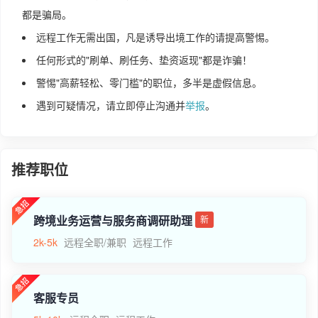
都是骗局。
远程工作无需出国，凡是诱导出境工作的请提高警惕。
任何形式的"刷单、刷任务、垫资返现"都是诈骗！
警惕"高薪轻松、零门槛"的职位，多半是虚假信息。
遇到可疑情况，请立即停止沟通并
举报
。
推荐职位
跨境业务运营与服务商调研助理
新
2k-5k
远程全职/兼职
远程工作
客服专员