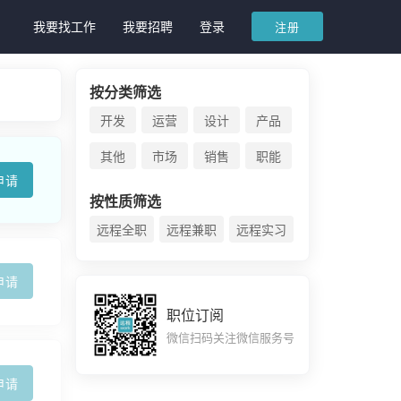
我要找工作
我要招聘
登录
注册
按分类筛选
开发
运营
设计
产品
其他
市场
销售
职能
申请
按性质筛选
远程全职
远程兼职
远程实习
申请
职位订阅
微信扫码关注微信服务号
申请