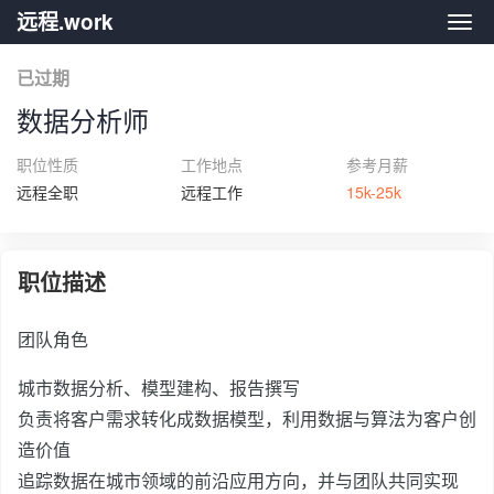
远程.work
远程.
已过期
数据分析师
职位性质
工作地点
参考月薪
远程全职
远程工作
15k-25k
职位描述
团队角色
城市数据分析、模型建构、报告撰写
负责将客户需求转化成数据模型，利用数据与算法为客户创
造价值
追踪数据在城市领域的前沿应用方向，并与团队共同实现