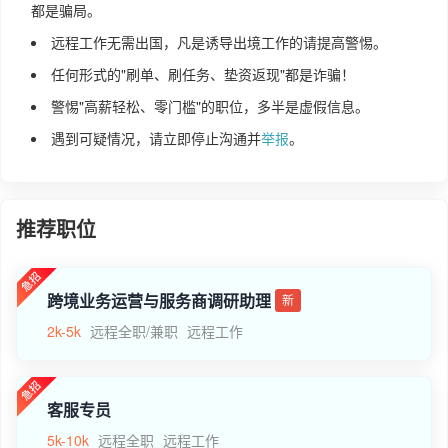
都是骗局。
远程工作无需出国，凡是诱导出境工作的请提高警惕。
任何形式的"刷单、刷任务、垫资返现"都是诈骗！
警惕"高薪轻松、零门槛"的职位，多半是虚假信息。
遇到可疑情况，请立即停止沟通并
举报
。
推荐职位
跨境业务运营与服务商调研助理
新
2k-5k
远程全职/兼职
远程工作
客服专员
5k-10k
远程全职
远程工作