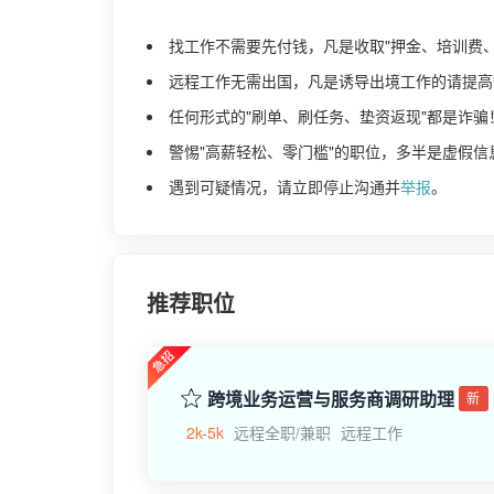
找工作不需要先付钱，凡是收取"押金、培训费
远程工作无需出国，凡是诱导出境工作的请提高
任何形式的"刷单、刷任务、垫资返现"都是诈骗
警惕"高薪轻松、零门槛"的职位，多半是虚假信
遇到可疑情况，请立即停止沟通并
举报
。
推荐职位
跨境业务运营与服务商调研助理
新
2k-5k
远程全职/兼职
远程工作