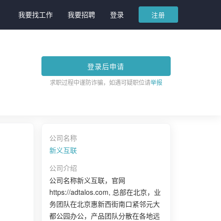
我要找工作
我要招聘
登录
注册
登录后申请
求职过程中谨防诈骗，如遇可疑职位请
举报
公司名称
新义互联
公司介绍
公司名称新义互联，官网
https://adtalos.com, 总部在北京，业
务团队在北京惠新西街南口紧邻元大
都公园办公，产品团队分散在各地远