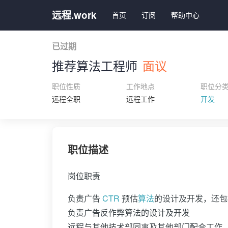
远程.work
首页
订阅
帮助中心
已过期
推荐算法工程师
面议
职位性质
工作地点
职位分
远程全职
远程工作
开发
职位描述
岗位职责
负责广告
CTR
预估
算法
的设计及开发，还包括 
负责广告反作弊算法的设计及开发
远程与其他技术部同事及其他部门配合工作