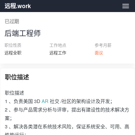
远程.work
远程.
已过期
后端工程师
职位性质
工作地点
参考月薪
远程全职
远程工作
面议
职位描述
职位描述
1 、负责美国 3D
AR
社交 /社区的架构设计及开发；
2 、参与产品需求分析与评审，提出有建设性的技术解决方
案；
3 、解决各类潜在系统技术风险，保证系统安全、可用、高
性能运行；