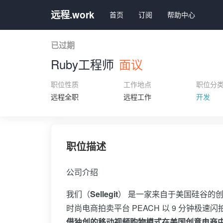
远程.work
首页
订阅
帮助中心
已过期
Ruby工程师
面议
职位性质
工作地点
职位分
远程全职
远程工作
开发
职位描述
公司介绍
我们（
Sellegit
） 是一家来自于美国硅谷的创
时尚电商拍卖平台 PEACH 以 9 分钟极
借独创的移动视频购物模式在美国创意电商中独树一帜