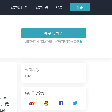
我要找工作
我要招聘
登录
注册
登录后申请
求职过程中谨防诈骗，如遇可疑职位请
举报
公司名称
Lux
将职位分享到
。其
x
，凭
品推