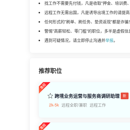
找工作不需要先付钱，凡是收取"押金、培训费
远程工作无需出国，凡是诱导出境工作的请提高
任何形式的"刷单、刷任务、垫资返现"都是诈骗
警惕"高薪轻松、零门槛"的职位，多半是虚假信
遇到可疑情况，请立即停止沟通并
举报
。
推荐职位
跨境业务运营与服务商调研助理
新
2k-5k
远程全职/兼职
远程工作