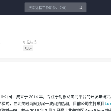
类
职位标签
Ruby
业公司，成立于 2014 年，专注于对移动电商平台的开发与研究
速闪拍模式，在北美时尚圈掀起一波闪拍热潮。
目前公司主打项目
Lu
，并于 2016 年 3 月 1 日登上北美地区 App Store 精