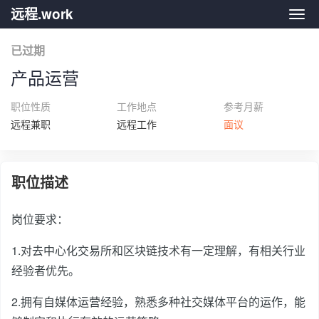
远程.work
远程.
已过期
产品运营
职位性质
工作地点
参考月薪
远程兼职
远程工作
面议
职位描述
岗位要求：
1.对去中心化交易所和区块链技术有一定理解，有相关行业
经验者优先。
2.拥有自媒体运营经验，熟悉多种社交媒体平台的运作，能