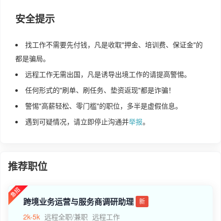
安全提示
找工作不需要先付钱，凡是收取"押金、培训费、保证金"的
都是骗局。
远程工作无需出国，凡是诱导出境工作的请提高警惕。
任何形式的"刷单、刷任务、垫资返现"都是诈骗！
警惕"高薪轻松、零门槛"的职位，多半是虚假信息。
遇到可疑情况，请立即停止沟通并
举报
。
推荐职位
跨境业务运营与服务商调研助理
新
2k-5k
远程全职/兼职
远程工作