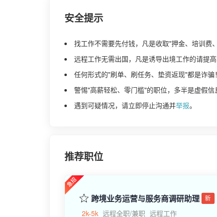
安全提示
找工作不需要先付钱，凡是收取"押金、培训费
远程工作无需出国，凡是诱导出境工作的请提高
任何形式的"刷单、刷任务、垫资返现"都是诈骗
警惕"高薪轻松、零门槛"的职位，多半是虚假信
遇到可疑情况，请立即停止沟通并
举报
。
推荐职位
跨境业务运营与服务商调研助理
新
2k-5k
远程全职/兼职
远程工作