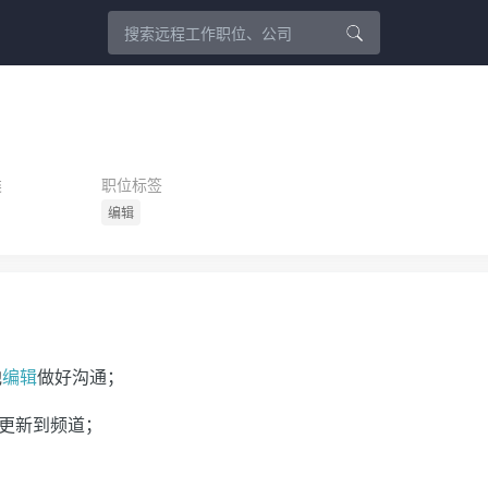
类
职位标签
编辑
他
编辑
做好沟通；
更新到频道；