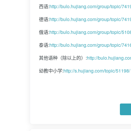
西语:
http://bulo.hujiang.com/group/topic/741
德语:
http://bulo.hujiang.com/group/topic/741
俄语:
http://bulo.hujiang.com/group/topic/510
泰语:
http://bulo.hujiang.com/group/topic/741
其他语种（除以上的）:
http://bulo.hujiang.c
幼教中小学:
http://s.hujiang.com/topic/51198/