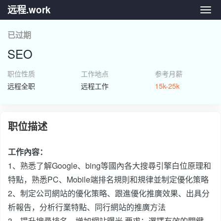
远程.work
远程.
已过期
SEO
职位性质
工作地点
参考月薪
远程全职
远程工作
15k-25k
职位描述
工作內容：
1、熟悉了解Google、bing等國內各大搜尋引擎白位原理和
特點，熟悉PC、Mobile端排名規則和規律並制定優化策略
2、制定公司網站的優化策略、跟進優化推廣效果、出具分
析報告，分析行業特點、同行網站的推廣方法
3、提升搜尋排名，增加網站曝光 要求：選擇有效的關鍵