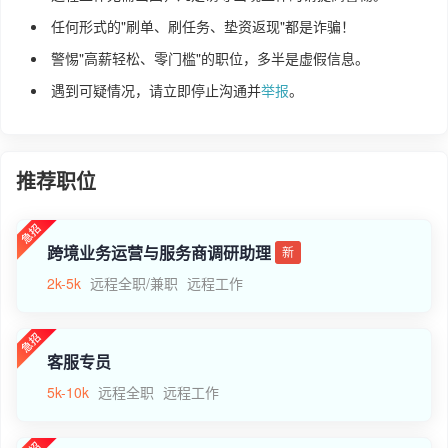
任何形式的"刷单、刷任务、垫资返现"都是诈骗！
警惕"高薪轻松、零门槛"的职位，多半是虚假信息。
遇到可疑情况，请立即停止沟通并
举报
。
推荐职位
跨境业务运营与服务商调研助理
新
2k-5k
远程全职/兼职
远程工作
客服专员
5k-10k
远程全职
远程工作