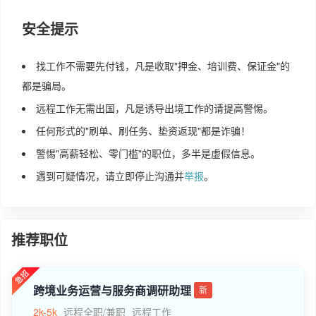
安全提示
找工作不需要先付钱，凡是收取"押金、培训费、保证金"的
都是骗局。
远程工作无需出国，凡是诱导出境工作的请提高警惕。
任何形式的"刷单、刷任务、垫资返现"都是诈骗！
警惕"高薪轻松、零门槛"的职位，多半是虚假信息。
遇到可疑情况，请立即停止沟通并
举报
。
推荐职位
跨境业务运营与服务商调研助理
新
2k-5k
远程全职/兼职
远程工作