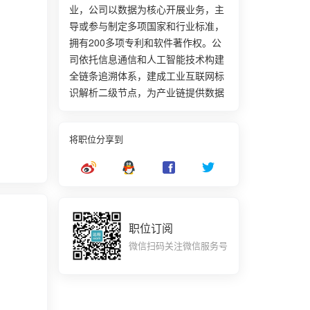
业，公司以数据为核心开展业务，主
导或参与制定多项国家和行业标准，
拥有200多项专利和软件著作权。公
司依托信息通信和人工智能技术构建
全链条追溯体系，建成工业互联网标
识解析二级节点，为产业链提供数据
服务。业务覆盖工业、农业和商业领
域的数字化转型升级。北京鑫创数字
将职位分享到
科技股份有限公司近年来获得2025年
国家级专精特新“小巨人”企业、2025
年国家级工业互联网“链网协同”典型
案例和2025年省级工业互联网平台等
荣誉。该公司依托北京中关村高新科
技园区的区位优势，在工业互联网与
职位订阅
物联网领域形成技术积累，拥有100
微信扫码关注微信服务号
余项自主知识产权及专利，牵头制定
多项国家级行业标准。在产业数字化
转型背景下，该公司通过构建全链条
追溯体系和工业互联网标识解析节