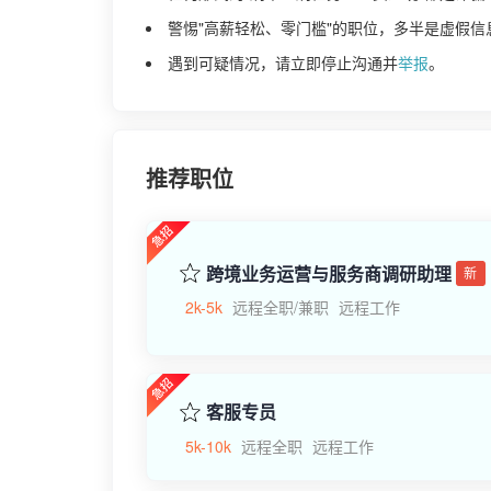
警惕"高薪轻松、零门槛"的职位，多半是虚假信
遇到可疑情况，请立即停止沟通并
举报
。
推荐职位
跨境业务运营与服务商调研助理
新
2k-5k
远程全职/兼职
远程工作
客服专员
5k-10k
远程全职
远程工作