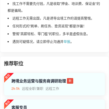
找工作不需要先付钱，凡是收取"押金、培训费、保证金"的
都是骗局。
远程工作无需出国，凡是诱导出境工作的请提高警惕。
任何形式的"刷单、刷任务、垫资返现"都是诈骗！
警惕"高薪轻松、零门槛"的职位，多半是虚假信息。
遇到可疑情况，请立即停止沟通并
举报
。
推荐职位
跨境业务运营与服务商调研助理
新
2k-5k
远程全职/兼职
远程工作
客服专员