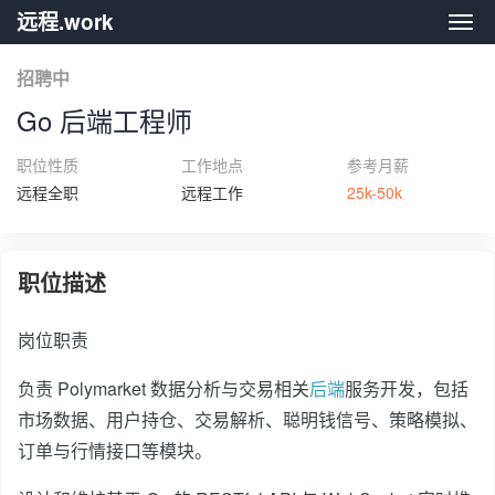
远程.work
远程.
招聘中
Go 后端工程师
职位性质
工作地点
参考月薪
远程全职
远程工作
25k-50k
职位描述
岗位职责
负责 Polymarket 数据分析与交易相关
后端
服务开发，包括
市场数据、用户持仓、交易解析、聪明钱信号、策略模拟、
订单与行情接口等模块。