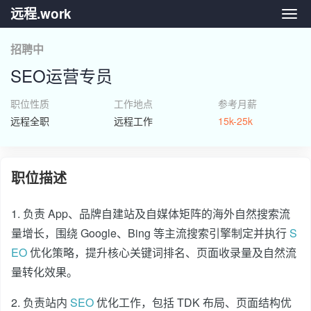
远程.work
远程.
招聘中
SEO运营专员
职位性质
工作地点
参考月薪
远程全职
远程工作
15k-25k
职位描述
1. 负责 App、品牌自建站及自媒体矩阵的海外自然搜索流
量增长，围绕 Google、Bing 等主流搜索引擎制定并执行
S
EO
优化策略，提升核心关键词排名、页面收录量及自然流
量转化效果。
2. 负责站内
SEO
优化工作，包括 TDK 布局、页面结构优