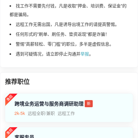
找工作不需要先付钱，凡是收取"押金、培训费、保证金"的
都是骗局。
远程工作无需出国，凡是诱导出境工作的请提高警惕。
任何形式的"刷单、刷任务、垫资返现"都是诈骗！
警惕"高薪轻松、零门槛"的职位，多半是虚假信息。
遇到可疑情况，请立即停止沟通并
举报
。
推荐职位
跨境业务运营与服务商调研助理
新
2k-5k
远程全职/兼职
远程工作
客服专员