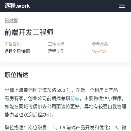
远程.work
远程.
已过期
前端开发工程师
职位性质
工作地点
参考月薪
远程全职/兼职
远程工作
10k-15k
职位描述
坐标上海黄浦区宁海东路 200 号，在做一个租房类产品：
有房有家，创业公司前期找兼职
前端
，主要做微信小程序，
如能在同城可偶尔去公司面谈将更好。异地有较强自我管理
能力者也欢迎远程办公。
职位描述：岗位职责： 1、h5 前端产品开发和优化； 2、微