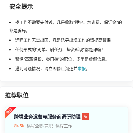
安全提示
找工作不需要先付钱，凡是收取"押金、培训费、保证金"的
都是骗局。
远程工作无需出国，凡是诱导出境工作的请提高警惕。
任何形式的"刷单、刷任务、垫资返现"都是诈骗！
警惕"高薪轻松、零门槛"的职位，多半是虚假信息。
遇到可疑情况，请立即停止沟通并
举报
。
推荐职位
跨境业务运营与服务商调研助理
新
2k-5k
远程全职/兼职
远程工作