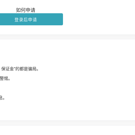
如何申请
登录后申请
、保证金"的都是骗局。
警惕。
！
息。