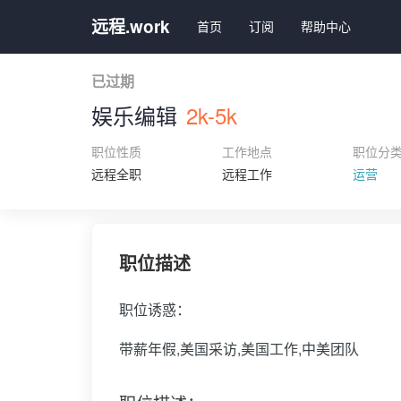
远程.work
首页
订阅
帮助中心
已过期
娱乐编辑
2k-5k
职位性质
工作地点
职位分
远程全职
远程工作
运营
职位描述
职位诱惑：
带薪年假,美国采访,美国工作,中美团队