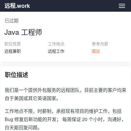
远程.work
远程.
已过期
Java 工程师
职位性质
工作地点
参考月薪
远程兼职
远程工作
面议
职位描述
我们是一个提供外包服务的远程团队，目前主要的客户均来
自于美国或其它英语国家。
工作地点不限，时薪制，承担现有项目的维护工作，包括
Bug 修复后新功能的开发； 每周保证 20 个小时，沟通好，
白天能回复问题。